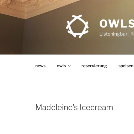
Zum
Inhalt
springen
OWLS
Listeningbar | 
news
owls
reservierung
speisen
Madeleine’s Icecream