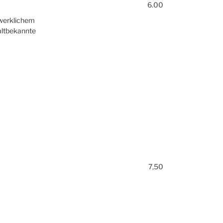
6.00
dwerklichem
altbekannte
7,50