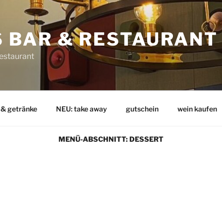
 BAR & RESTAURANT
Restaurant
 & getränke
NEU: take away
gutschein
wein kaufen
MENÜ-ABSCHNITT:
DESSERT