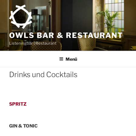
Zum
Inhalt
springen
OWLS BAR & RESTAURANT
Listeningbar | Restaurant
Menü
Drinks und Cocktails
SPRITZ
GIN & TONIC