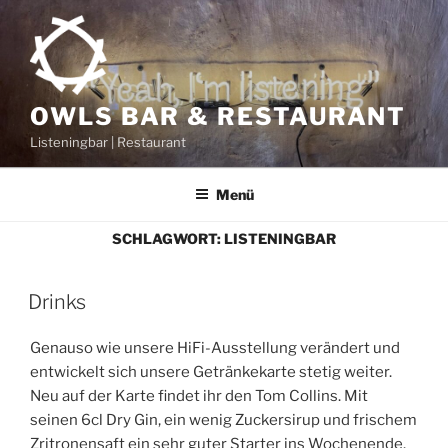
Zum
Inhalt
springen
OWLS BAR & RESTAURANT
Listeningbar | Restaurant
Menü
SCHLAGWORT:
LISTENINGBAR
Drinks
Genauso wie unsere HiFi-Ausstellung verändert und
entwickelt sich unsere Getränkekarte stetig weiter.
Neu auf der Karte findet ihr den Tom Collins. Mit
seinen 6cl Dry Gin, ein wenig Zuckersirup und frischem
Zritronensaft ein sehr guter Starter ins Wochenende.