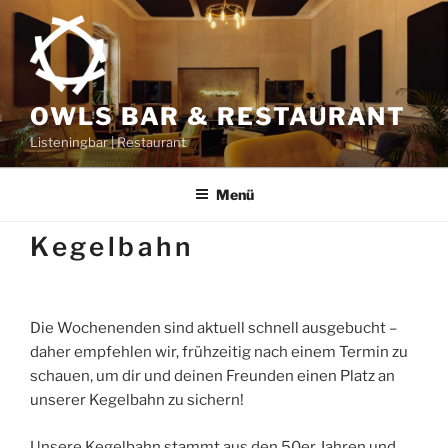
Zum
Inhalt
springen
OWLS BAR & RESTAURANT
Listeningbar | Restaurant
Menü
Kegelbahn
Die Wochenenden sind aktuell schnell ausgebucht –
daher empfehlen wir, frühzeitig nach einem Termin zu
schauen, um dir und deinen Freunden einen Platz an
unserer Kegelbahn zu sichern!
Unsere Kegelbahn stammt aus den 50er Jahren und