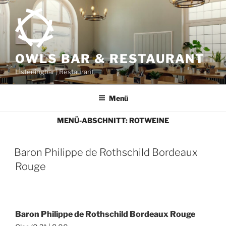
Zum
Inhalt
springen
OWLS BAR & RESTAURANT
Listeningbar | Restaurant
Menü
MENÜ-ABSCHNITT:
ROTWEINE
Baron Philippe de Rothschild Bordeaux
Rouge
Baron Philippe de Rothschild Bordeaux Rouge