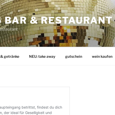
 BAR & RESTAURANT
Restaurant
 & getränke
NEU: take away
gutschein
wein kaufen