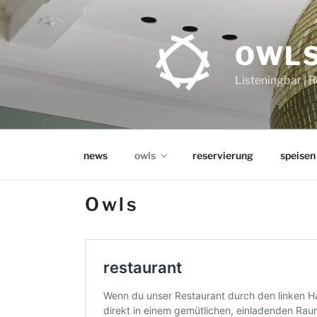
Zum
Inhalt
springen
OWLS
Listeningbar | 
news
owls
reservierung
speisen
Owls