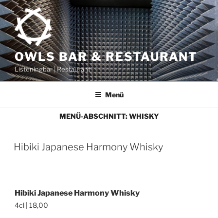
Zum
Inhalt
springen
OWLS BAR & RESTAURANT
Listeningbar | Restaurant
Menü
MENÜ-ABSCHNITT:
WHISKY
Hibiki Japanese Harmony Whisky
Hibiki Japanese Harmony Whisky
4cl | 18,00