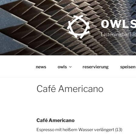
Zum
Inhalt
springen
OWLS
Listeningbar | 
news
owls
reservierung
speisen
Café Americano
Café Americano
Espresso mit heißem Wasser verlängert (13)