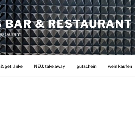
 BAR & RESTAURANT
Restaurant
 & getränke
NEU: take away
gutschein
wein kaufen