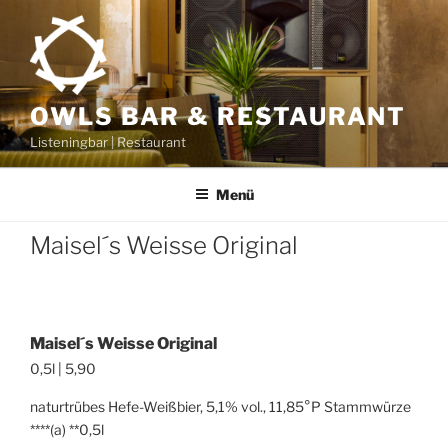
Zum
Inhalt
springen
OWLS BAR & RESTAURANT
Listeningbar | Restaurant
Menü
Maisel´s Weisse Original
Maisel´s Weisse Original
0,5l | 5,90
naturtrübes Hefe-Weißbier, 5,1% vol., 11,85°P Stammwürze
****(a) **0,5l