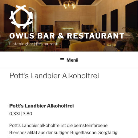
Zum
Inhalt
springen
OWLS BAR & RESTAURANT
Listeningbar | Restaurant
Menü
Pott’s Landbier Alkoholfrei
Pott’s Landbier Alkoholfrei
0,33l | 3,80
Pott‘s Landbier alkoholfrei ist die bernsteinfarbene
Bierspezialität aus der kultigen Bügelflasche. Sorgfältig