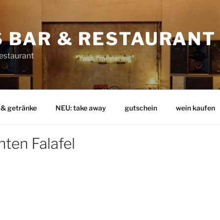
 BAR & RESTAURANT
Restaurant
 & getränke
NEU: take away
gutschein
wein kaufen
ten Falafel