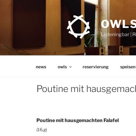
Zum
Inhalt
springen
OWLS
Listeningbar | 
news
owls
reservierung
speisen
Poutine mit hausgemach
Poutine mit hausgemachten Falafel
(16,g)