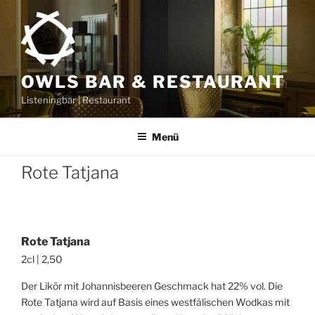
Zum
Inhalt
springen
OWLS BAR & RESTAURANT
Listeningbar | Restaurant
Menü
Rote Tatjana
Rote Tatjana
2cl | 2,50
Der Likör mit Johannisbeeren Geschmack hat 22% vol. Die
Rote Tatjana wird auf Basis eines westfälischen Wodkas mit