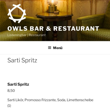
Zum
Inhalt
springen
OWLS BAR & RESTAURANT
Listeningbar | Restaurant
Menü
Sarti Spritz
Sarti Spritz
8,50
Sarti Likör, Promosso Frizzante, Soda, Limettenscheibe
(1)