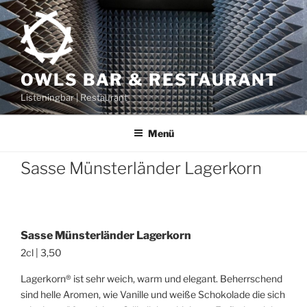
Zum
Inhalt
springen
OWLS BAR & RESTAURANT
Listeningbar | Restaurant
Menü
Sasse Münsterländer Lagerkorn
Sasse Münsterländer Lagerkorn
2cl | 3,50
Lagerkorn® ist sehr weich, warm und elegant. Beherrschend
sind helle Aromen, wie Vanille und weiße Schokolade die sich