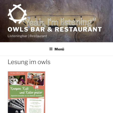
Zum
Inhalt
springen
OWLS BAR & RESTAURANT
Listeningbar | Restaurant
Menü
Lesung im owls