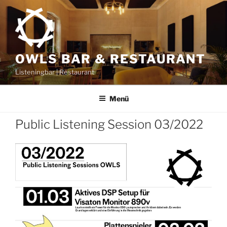
Zum
Inhalt
springen
OWLS BAR & RESTAURANT
Listeningbar | Restaurant
Menü
Public Listening Session 03/2022